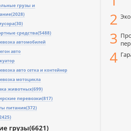
1
ельные грузы и
2
ание(2028)
Эко
усора(30)
3
ртные средства(5488)
Про
евозка автомобилей
пер
4
егон авто
Гар
куатор
евозка авто сетка и контейнер
евозка мотоцикла
зка животных(699)
ирские перевозки(817)
ты питания(372)
2425)
ие грузы
(6621)