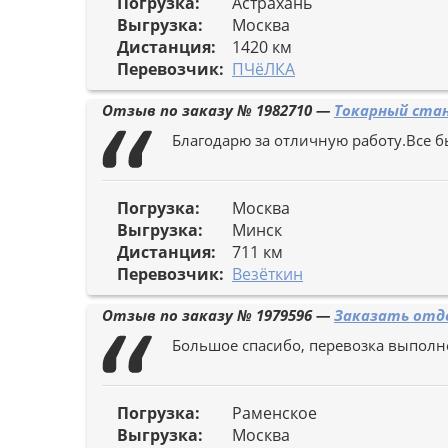
Погрузка:
Астрахань
Выгрузка:
Москва
Дистанция:
1420 км
Перевозчик:
ПЧёЛКА
Отзыв по заказу №
1982710
—
Токарный стан
Благодарю за отличную работу.Все б
Погрузка:
Москва
Выгрузка:
Минск
Дистанция:
711 км
Перевозчик:
Везёткин
Отзыв по заказу №
1979596
—
Заказать отде
Большое спасибо, перевозка выполне
Погрузка:
Раменское
Выгрузка:
Москва