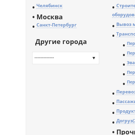
•
Челябинск
•
Строит
оборудов
•
Москва
•
Вывоз м
•
Санкт-Петербург
•
Транспо
Другие города
•
Пер
•
Пер
-------------
•
Эва
•
Пер
•
Пер
•
Перево
•
Пассаж
•
Продук
•
Догруз(
• Проч