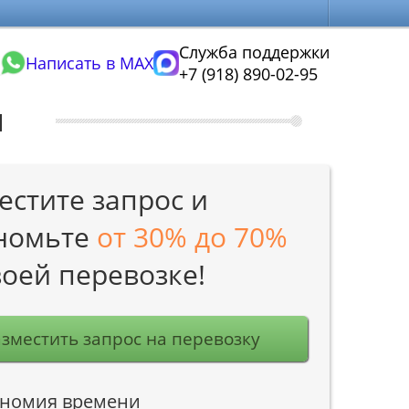
Служба поддержки
Написать в MAX
+7 (918) 890-02-95
м
естите запрос и
номьте
от 30% до 70%
воей перевозке!
зместить запрос на перевозку
номия времени