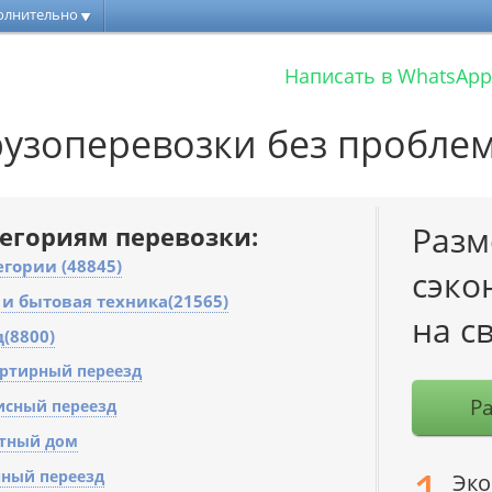
олнительно
Написать в WhatsApp
рузоперевозки без пробле
Разм
тегориям перевозки:
егории (48845)
сэко
и бытовая техника(21565)
на с
(8800)
ртирный переезд
Ра
сный переезд
тный дом
ный переезд
Эко