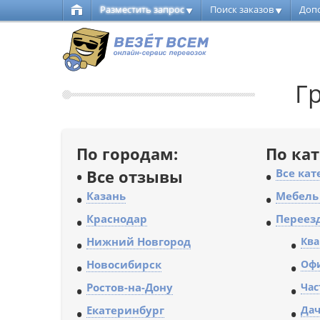
Разместить запрос
Поиск заказов
Доп
Г
По городам:
По ка
•
Все отзывы
•
Все кат
•
Казань
•
Мебель 
•
Краснодар
•
Переезд
•
Нижний Новгород
•
Ква
•
Новосибирск
•
Офи
•
Ростов-на-Дону
•
Час
•
Екатеринбург
•
Дач