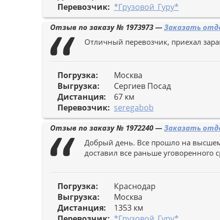
Перевозчик:
*Грузовой_Гуру*
Отзыв по заказу №
1973973
—
Заказать отде
Отличный перевозчик, приехал заране
Погрузка:
Москва
Выгрузка:
Сергиев Посад
Дистанция:
67 км
Перевозчик:
seregabob
Отзыв по заказу №
1972240
—
Заказать отде
Добрый день. Все прошло на высшем
доставил все раньше уговоренного с
Погрузка:
Краснодар
Выгрузка:
Москва
Дистанция:
1353 км
Перевозчик:
*Грузовой_Гуру*