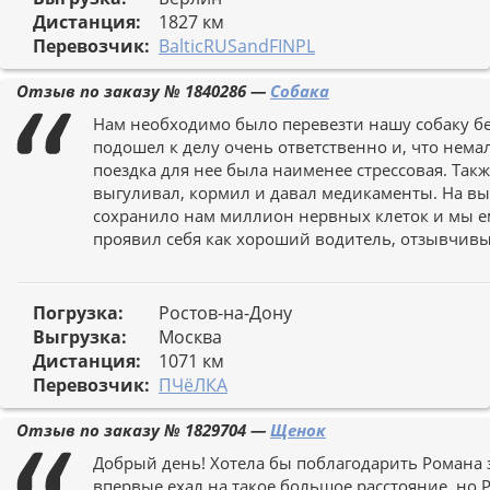
Дистанция:
1827 км
Перевозчик:
BalticRUSandFINPL
Отзыв по заказу №
1840286
—
Собака
Нам необходимо было перевезти нашу собаку бе
подошел к делу очень ответственно и, что нема
поездка для нее была наименее стрессовая. Так
выгуливал, кормил и давал медикаменты. На выг
сохранило нам миллион нервных клеток и мы ем
проявил себя как хороший водитель, отзывчивы
Погрузка:
Ростов-на-Дону
Выгрузка:
Москва
Дистанция:
1071 км
Перевозчик:
ПЧёЛКА
Отзыв по заказу №
1829704
—
Щенок
Добрый день! Хотела бы поблагодарить Романа 
впервые ехал на такое большое расстояние, но 