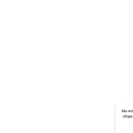
Мы исп
сбора