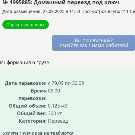
если замена не подходит.
№ 1995885: Домашний переезд под ключ
машину.
автоматически, и вы оцениваете его работу
Перевозка попутной машиной или догрузом
с AI-ассистентом.
только постфактум.
Дата размещения: 27.09.2025 в 11:54
означает, что основная перевозка уже
Просмотров всего: 411 Се
На «Везёт Всем»:
перевозчики сами
оплачена другим заказчиком, а вы используете
предлагают вам условия через встроенный
Торги завершены
оставшиеся свободные места в том же
мессенджер. Вы видите все варианты и
транспорте.
можете выбирать лучший, устраивая
Это позволяет перевозчику снизить для вас
Вы перевозчик?
аукцион между ними.
цену, так как его расходы уже частично
Узнайте как с нами работать!
Благодаря этому стоимость услуг остаётся
покрыты. Вы получаете надёжный транспорт и
рыночной, а риск переплаты минимален, так
лучшие условия, не оплачивая полный рейс.
Информация о грузе
как все условия сделки известны заранее.
Дата перевозки:
с 29.09 по 30.09
Время
08:00
перевозки:
Общий объем:
0.125 м3
Общий вес:
300 кг
Категория:
Переезд
Услуги грузчиков не требуются