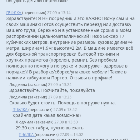
обсудить детали перевозки?
ПЧёЛКА
(перевозчик)
27.09 в 13:14
Здравствуйте! Я НЕ посредник и это ВАЖНО! Вожу сам и на
своих машинах! Готов осуществить переезд или доставку
Вашего груза, бережно и в установленные сроки! В моём
распоряжении цельнометаллический Пежо Боксер 17
кубических метров, внутренние размеры кузова: длина=4
метра; ширина=1,9м; высота=2,2м. В машине имеется всё
для бережной транспортировки бытовой техники и
хрупких предметов (поролон, ремни). Без проблем
полноценно помогу в погрузке и разгрузке - здоровье в
порядке:)! В разборке/сборке/упаковке мебели! Также в
наличии каблучок и Портер. Отзывы в профиле!
Людмила (заказчик)
27.09 в 13:24
Здравствуйте. Посчитайте, пожалуйста
Людмила (заказчик)
27.09 в 13:25
Сколько будет стоить. Помощь в погрузке нужна.
ПЧёЛКА
(перевозчик)
27.09 в 13:42
Крайняя дата какая возможна!?
Людмила (заказчик)
27.09 в 13:50
29,30 сентября, нужно выехать
ПЧёЛКА
(перевозчик)
27.09 в 14:02