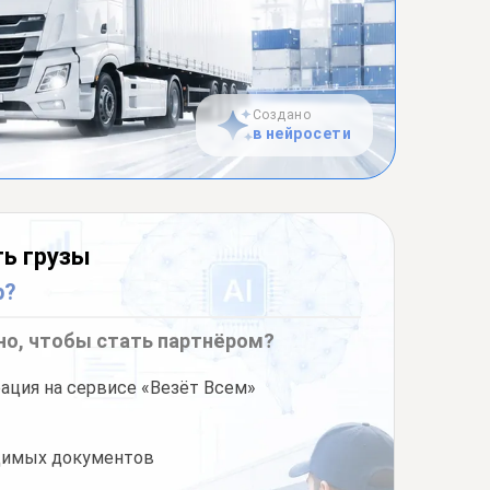
Создано
в нейросети
ь грузы
р?
но, чтобы стать партнёром?
ация на сервисе «Везёт Всем»
одимых документов