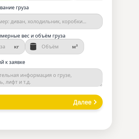
вание груза
мерные вес и объём груза
кг
м³
й к заявке
Далее