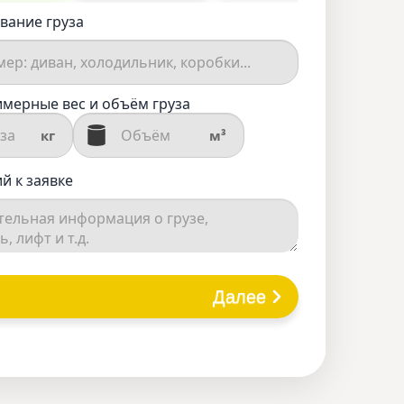
вание груза
мерные вес и объём груза
кг
м³
й к заявке
Далее