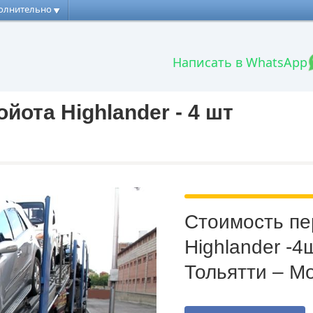
олнительно
Написать в WhatsApp
йота Highlander - 4 шт
Стоимость пе
Highlander -4ш
Тольятти – М