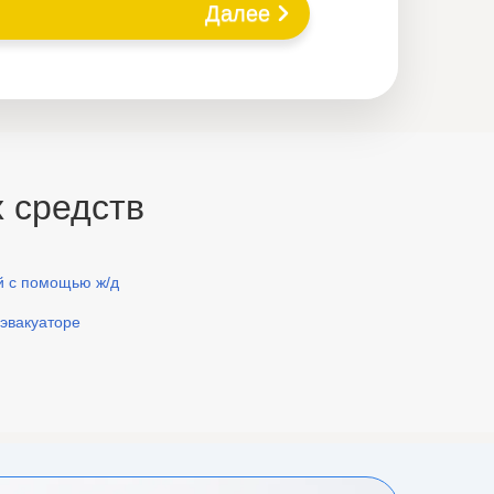
Далее
 средств
й с помощью ж/д
оэвакуаторе