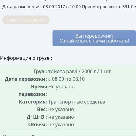
Это позволяет перевозчику снизить для вас
аукцион между ними.
Дата размещения: 08.09.2017 в 10:09
Просмотров всего: 391 Се
цену, так как его расходы уже частично
Благодаря этому стоимость услуг остаётся
покрыты. Вы получаете надёжный транспорт и
рыночной, а риск переплаты минимален, так
Заказ не актуален
лучшие условия, не оплачивая полный рейс.
как все условия сделки известны заранее.
Вы перевозчик?
Узнайте как с нами работать!
Информация о грузе :
Груз :
тойота рав4 / 2006 г / 1 шт
Дата перевозки:
с 08.09 по 08.10
Время
Не указано
перевозки:
Категория:
Транспортные средства
Вес:
не указано
Д; Ш; В :
не указано
Объем:
не указано