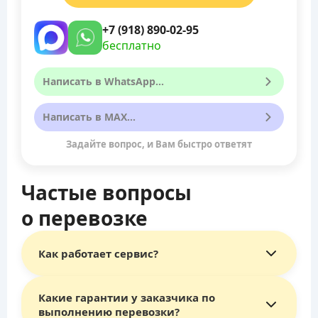
+7 (918) 890-02-95
бесплатно
Написать в WhatsApp...
Написать в MAX...
Задайте вопрос, и Вам быстро ответят
Частые вопросы
о перевозке
Как работает сервис?
Какие гарантии у заказчика по
Главное отличие сервиса «Везёт Всем»
— это
выполнению перевозки?
выбор исполнителя самим заказчиком.