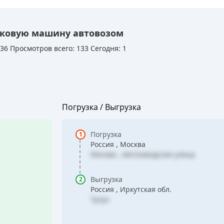
между ними.
Это позволяет перевозчику снизить для вас цену, так 
Благодаря этому стоимость услуг остаётся рыночной, 
покрыты. Вы получаете надёжный транспорт и лучшие
как все условия сделки известны заранее.
егковую машину автовозом
рейс.
:36
Просмотров всего: 133 Сегодня: 1
Погрузка / Выгрузка
Погрузка
Россия , Москва
Москва , Автозаводская улица
Выгрузка
Россия , Иркутская обл.
Тулун