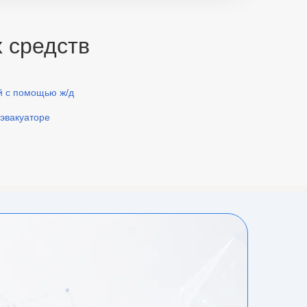
 средств
й с помощью ж/д
оэвакуаторе