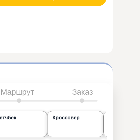
Маршрут
Заказ
етчбек
Кроссовер
Джип