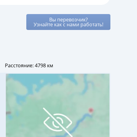
как его расходы уже частично
а риск переплаты минимален, так
 условия, не оплачивая полный
Вы перевозчик?
Узнайте как с нами работать!
Расстояние:
4798 км