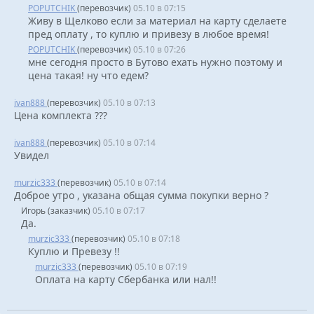
POPUTCHIK
(перевозчик)
05.10 в 07:15
Живу в Щелково если за материал на карту сделаете
пред оплату , то куплю и привезу в любое время!
POPUTCHIK
(перевозчик)
05.10 в 07:26
мне сегодня просто в Бутово ехать нужно поэтому и
цена такая! ну что едем?
ivan888
(перевозчик)
05.10 в 07:13
Цена комплекта ???
ivan888
(перевозчик)
05.10 в 07:14
Увидел
murzic333
(перевозчик)
05.10 в 07:14
Доброе утро , указана общая сумма покупки верно ?
Игорь (заказчик)
05.10 в 07:17
Да.
murzic333
(перевозчик)
05.10 в 07:18
Куплю и Превезу !!
murzic333
(перевозчик)
05.10 в 07:19
Оплата на карту Сбербанка или нал!!