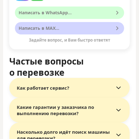
Написать в WhatsApp...
Написать в MAX...
Задайте вопрос, и Вам быстро ответят
Частые вопросы
о перевозке
Как работает сервис?
Какие гарантии у заказчика по
Главное отличие сервиса «Везёт Всем»
— это
выполнению перевозки?
выбор исполнителя самим заказчиком.
Перевозчики конкурируют за ваш заказ,
предлагая лучшие цены и условия.
Насколько долго идёт поиск машины
Сервис «Везёт Всем» работает на российском
Как это работает:
для перевозки?