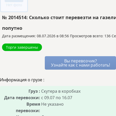
На «Везёт Всем»:
перевозчики сами
оплачена другим заказчиком, а вы используете
предлагают вам условия через встроенный
оставшиеся свободные места в том же
мессенджер. Вы видите все варианты и
транспорте.
№ 2014514: Сколько стоит перевезти на газел
можете выбирать лучший, устраивая
Это позволяет перевозчику снизить для вас
аукцион между ними.
цену, так как его расходы уже частично
попутно
Благодаря этому стоимость услуг остаётся
покрыты. Вы получаете надёжный транспорт и
Дата размещения: 08.07.2026 в 08:56
Просмотров всего: 136 Се
рыночной, а риск переплаты минимален, так
лучшие условия, не оплачивая полный рейс.
как все условия сделки известны заранее.
Торги завершены
Вы перевозчик?
Узнайте как с нами работать!
Информация о грузе :
Груз :
Скутера в коробках
Дата перевозки:
с 09.07 по 16.07
Время
Не указано
перевозки: